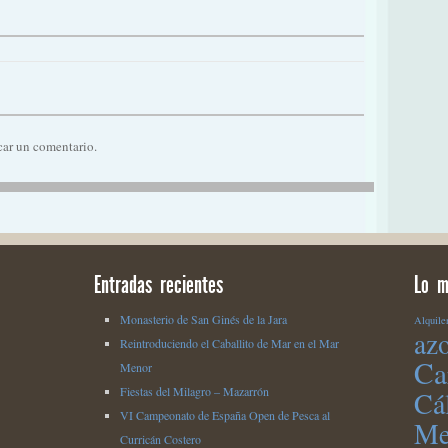
car un comentario.
Entradas recientes
Lo m
Monasterio de San Ginés de la Jara
Alquile
az
Reintroduciendo el Caballito de Mar en el Mar
Ca
Menor
Fiestas del Milagro – Mazarrón
Cá
VI Campeonato de España Open de Pesca al
Me
Curricán Costero