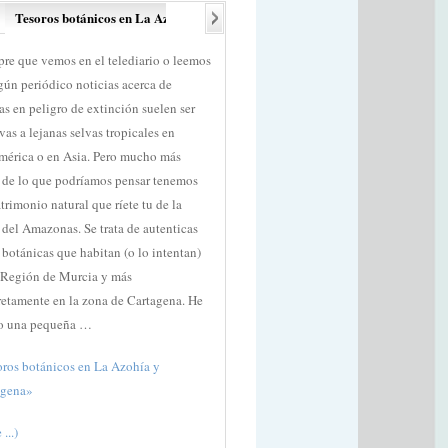
Tesoros botánicos en La Azohía y Cartagena
Isla Plana-Rambla del Cañ
re que vemos en el telediario o leemos
Desde La Azohía podemos realizar var
gún periódico noticias acerca de
senderos, hoy os hago una pequeña
as en peligro de extinción suelen ser
descripción de uno que sale de la veci
ivas a lejanas selvas tropicales en
localidad de Isla Plana, se trata del PR
mérica o en Asia. Pero mucho más
Isla Plana-Rambla del Cañar-Tallante
 de lo que podríamos pensar tenemos
no es un sendero con recorrido circular
trimonio natural que ríete tu de la
recomendable ir en dos coches y aparc
 del Amazonas. Se trata de autenticas
uno al final del recorrido, por ejemplo 
 botánicas que habitan (o lo intentan)
Casas de Tallante (N-332 Cartagena-
 Región de Murcia y más
Mazarrón Km 16) y el otro al principio
etamente en la zona de Cartagena. He
recorrido (junto al Camping “Los
o una pequeña …
Madriles”) de forma que no …
ros botánicos en La Azohía y
«Isla Plana-Rambla del Cañar-Tallante
agena»
(more ...)
...)