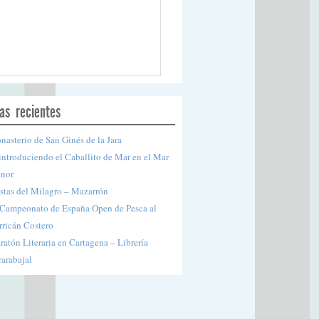
as recientes
asterio de San Ginés de la Jara
ntroduciendo el Caballito de Mar en el Mar
nor
stas del Milagro – Mazarrón
 Campeonato de España Open de Pesca al
rricán Costero
atón Literaria en Cartagena – Librería
arabajal