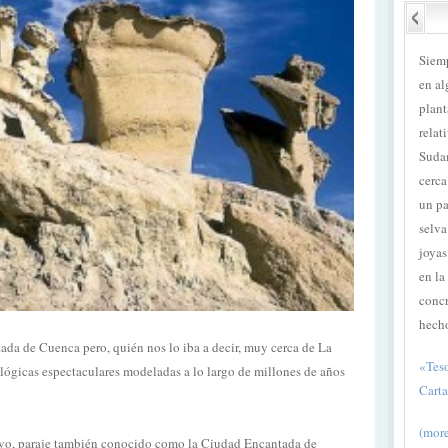
Siemp
en al
plant
relat
Suda
cerca
un pa
selva
joyas
en la
concr
hech
da de Cuenca pero, quién nos lo iba a decir, muy cerca de La
«Teso
ógicas espectaculares modeladas a lo largo de millones de años
Cart
(more 
uevo, paraje también conocido como la Ciudad Encantada de