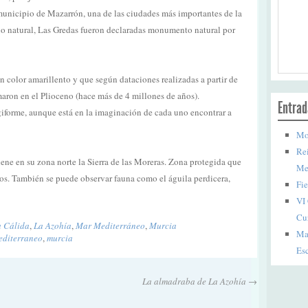
unicipio de Mazarrón, una de las ciudades más importantes de la
nio natural, Las Gredas fueron declaradas monumento natural por
n color amarillento y que según dataciones realizadas a partir de
rmaron en el Plioceno (hace más de 4 millones de años).
Entrad
forme, aunque está en la imaginación de cada uno encontrar a
Mon
Rei
ne en su zona norte la Sierra de las Moreras. Zona protegida que
Me
os. También se puede observar fauna como el águila perdicera,
Fie
VI
Cu
a Cálida
,
La Azohía
,
Mar Mediterráneo
,
Murcia
Mar
editerraneo
,
murcia
Esc
La almadraba de La Azohía
→