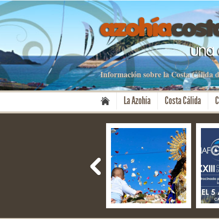
Información sobre la Costa Cálida
La Azohía
Costa Cálida
C
Las Gredas de
Fiestas del Milagro –
NAF
Bolnuevo
Mazarrón
del 
de P
28 Ene 2019
08 Nov 2019
13 O
1 Comment
No Comment
No C
By ixoadmin
By apartamentos
By a