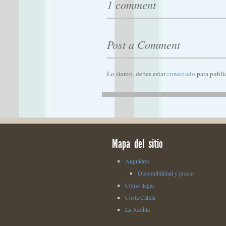
1 comment
Post a Comment
Lo siento, debes estar
conectado
para publi
Mapa del sitio
Alquileres
Disponibilidad y precio
Cómo llegar
Costa Cálida
La Azohía