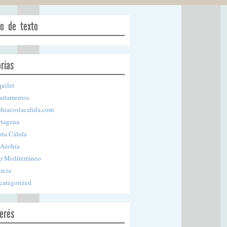
o de texto
rías
uiler
artamentos
ohiacostacalida.com
rtagena
sta Cálida
 Azohía
r Mediterráneo
rcia
categorized
erés