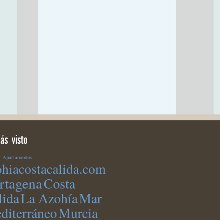
ás visto
r
Apartamentos
ohiacostacalida.com
rtagena
Costa
lida
La Azohía
Mar
Murcia
diterráneo