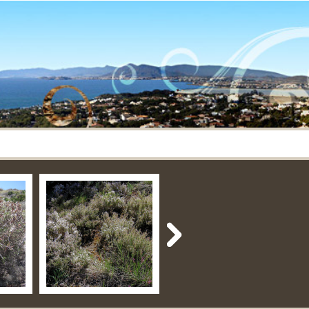
 en
Isla Plana-Rambla del
Programa Fiestas
gena
Cañar-Tallante
Cartagineses y
Romanos – Cartagena
09 Sep 2019
03 Sep 2019
No Comment
No Comment
By apartamentos
By apartamentos