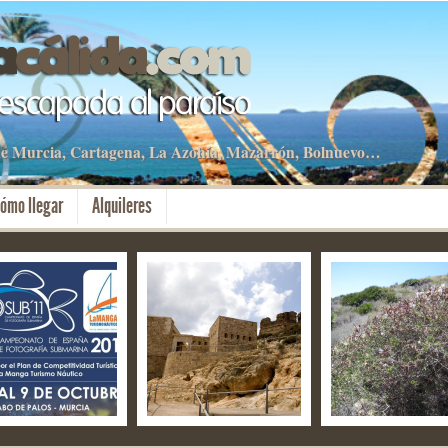
 de Murcia, Cartagena, La Azohía, Mazarrón, Bolnuevo…
ómo llegar
Alquileres
OSUB – La Manga
El fuerte de Navidad –
Tesoros botánicos
Mar Menor y Cabo
Aniversario de
La Azohía y Carta
alos
Cartagena Puerto de
Culturas
ct 2019
28 Sep 2019
11 Sep 2019
omment
No Comment
2 Comments
partamentos
By apartamentos
By apartamentos