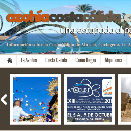
Información sobre la Costa Cálida de Murcia, Cartagena, La
La Azohía
Costa Cálida
Cómo llegar
Alquileres
Fiestas del Milagro –
NAFOSUB – La Manga
El f
Mazarrón
del Mar Menor y Cabo
Aniv
de Palos
Cart
Cult
08 Nov 2019
13 Oct 2019
28 S
No Comment
No Comment
No 
By apartamentos
By apartamentos
By a