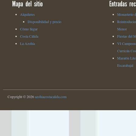
Mapa del sitio
Entradas rec
Alquileres
Monasterio d
Disponibilidad y precio
Reintroducie
Cómo llegar
Menor
Costa Cálida
Fiestas del 
La Azohía
VI Campeona
Curricán Cos
Maratón Liter
Escarabajal
Copyright © 2026
azohiacostacalida.com