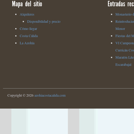
Mapa del sitio
Entradas rec
Alquileres
Monasterio d
Disponibilidad y precio
Reintroducie
Cómo llegar
Menor
Costa Cálida
Fiestas del 
La Azohía
VI Campeona
Curricán Cos
Maratón Liter
Escarabajal
Copyright © 2026
azohiacostacalida.com