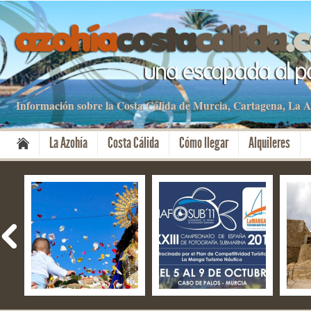
Información sobre la Costa Cálida de Murcia, Cartagena, La
La Azohía
Costa Cálida
Cómo llegar
Alquileres
Fiestas del Milagro –
NAFOSUB – La Manga
El f
Mazarrón
del Mar Menor y Cabo
Aniv
de Palos
Cart
Cult
08 Nov 2019
13 Oct 2019
28 S
No Comment
No Comment
No 
By apartamentos
By apartamentos
By a