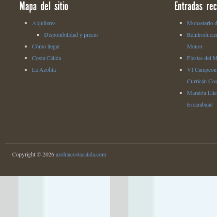
Mapa del sitio
Entradas rec
Alquileres
Monasterio d
Disponibilidad y precio
Reintroducie
Cómo llegar
Menor
Costa Cálida
Fiestas del 
La Azohía
VI Campeona
Curricán Cos
Maratón Liter
Escarabajal
Copyright © 2026
azohiacostacalida.com