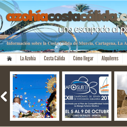
Información sobre la Costa Cálida de Murcia, Cartagena, La
La Azohía
Costa Cálida
Cómo llegar
Alquileres
Fiestas del Milagro –
NAFOSUB – La Manga
El f
Mazarrón
del Mar Menor y Cabo
Aniv
de Palos
Cart
Cult
08 Nov 2019
13 Oct 2019
28 S
No Comment
No Comment
No 
By apartamentos
By apartamentos
By a