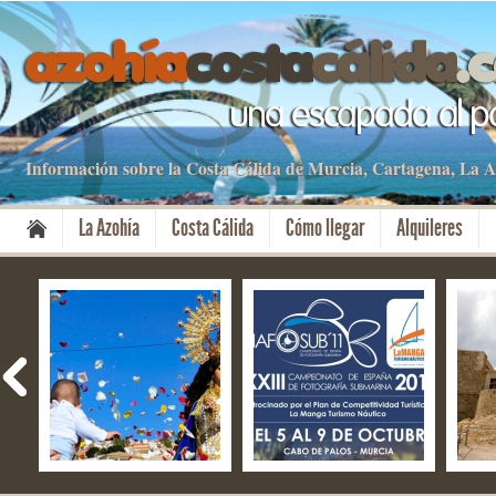
Información sobre la Costa Cálida de Murcia, Cartagena, La
La Azohía
Costa Cálida
Cómo llegar
Alquileres
Fiestas del Milagro –
NAFOSUB – La Manga
El f
Mazarrón
del Mar Menor y Cabo
Aniv
de Palos
Cart
Cult
08 Nov 2019
13 Oct 2019
28 S
No Comment
No Comment
No 
By apartamentos
By apartamentos
By a