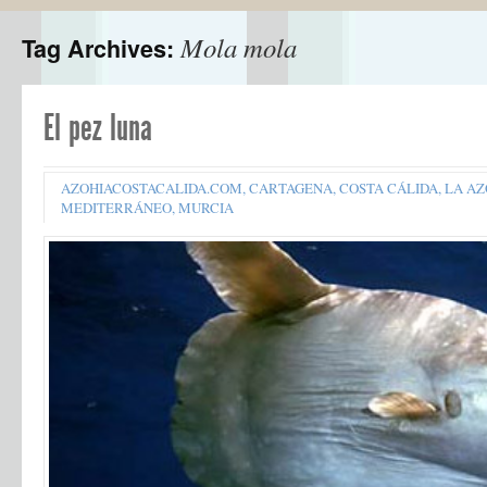
Mola mola
Tag Archives:
El pez luna
AZOHIACOSTACALIDA.COM
,
CARTAGENA
,
COSTA CÁLIDA
,
LA AZ
MEDITERRÁNEO
,
MURCIA