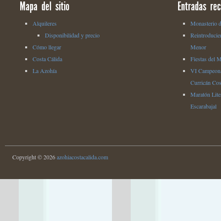
Mapa del sitio
Entradas rec
Alquileres
Monasterio d
Disponibilidad y precio
Reintroducie
Cómo llegar
Menor
Costa Cálida
Fiestas del 
La Azohía
VI Campeona
Curricán Cos
Maratón Liter
Escarabajal
Copyright © 2026
azohiacostacalida.com