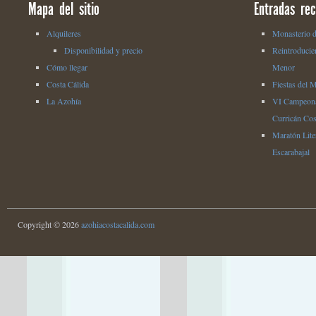
Mapa del sitio
Entradas rec
Alquileres
Monasterio d
Disponibilidad y precio
Reintroducie
Cómo llegar
Menor
Costa Cálida
Fiestas del 
La Azohía
VI Campeona
Curricán Cos
Maratón Liter
Escarabajal
Copyright © 2026
azohiacostacalida.com