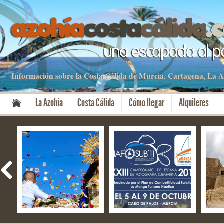
Información sobre la Costa Cálida de Murcia, Cartagena, La
La Azohía
Costa Cálida
Cómo llegar
Alquileres
Fiestas del Milagro –
NAFOSUB – La Manga
El f
Mazarrón
del Mar Menor y Cabo
Aniv
de Palos
Cart
Cult
08 Nov 2019
13 Oct 2019
28 S
No Comment
No Comment
No 
By apartamentos
By apartamentos
By a