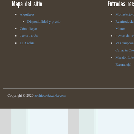
Mapa del sitio
Entradas rec
Alquileres
Monasterio d
Disponibilidad y precio
Reintroducie
Cómo llegar
Menor
Costa Cálida
Fiestas del 
La Azohía
VI Campeona
Curricán Cos
Maratón Liter
Escarabajal
Copyright © 2026
azohiacostacalida.com