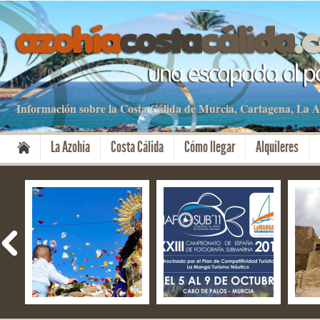
Información sobre la Costa Cálida de Murcia, Cartagena, La
La Azohía
Costa Cálida
Cómo llegar
Alquileres
Fiestas del Milagro –
NAFOSUB – La Manga
El f
Mazarrón
del Mar Menor y Cabo
Aniv
de Palos
Cart
Cult
08 Nov 2019
13 Oct 2019
28 S
No Comment
No Comment
No 
By apartamentos
By apartamentos
By a