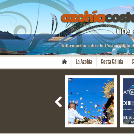
Información sobre la Costa Cálida
La Azohía
Costa Cálida
C
Las Gredas de
Fiestas del Milagro –
NAF
Bolnuevo
Mazarrón
del 
de P
28 Ene 2019
08 Nov 2019
13 O
1 Comment
No Comment
No C
By ixoadmin
By apartamentos
By a