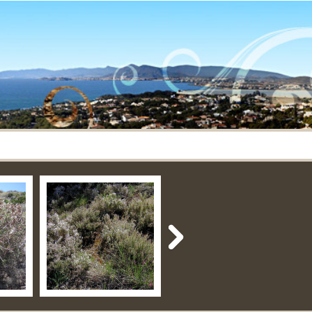
 en
Isla Plana-Rambla del
Programa Fiestas
gena
Cañar-Tallante
Cartagineses y
Romanos – Cartagena
09 Sep 2019
03 Sep 2019
No Comment
No Comment
By apartamentos
By apartamentos