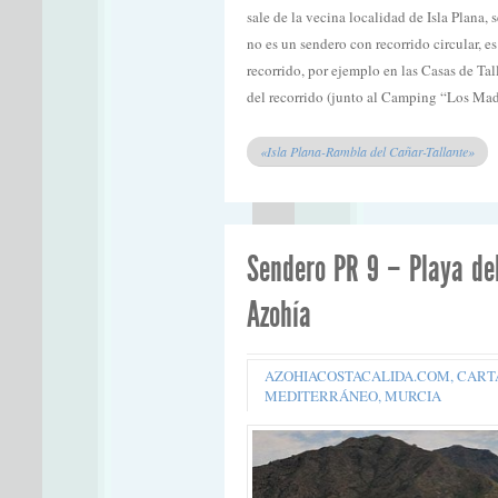
sale de la vecina localidad de Isla Plana,
no es un sendero con recorrido circular, e
recorrido, por ejemplo en las Casas de Ta
del recorrido (junto al Camping “Los Mad
«Isla Plana-Rambla del Cañar-Tallante»
Sendero PR 9 – Playa de
Azohía
AZOHIACOSTACALIDA.COM
,
CART
MEDITERRÁNEO
,
MURCIA