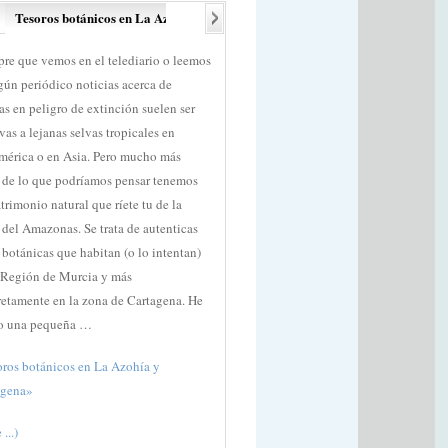
Tesoros botánicos en La Azohía y Cartagena
Isla Plana-Rambla del Cañ
re que vemos en el telediario o leemos
Desde La Azohía podemos realizar var
gún periódico noticias acerca de
senderos, hoy os hago una pequeña
as en peligro de extinción suelen ser
descripción de uno que sale de la veci
ivas a lejanas selvas tropicales en
localidad de Isla Plana, se trata del PR
mérica o en Asia. Pero mucho más
Isla Plana-Rambla del Cañar-Tallante
 de lo que podríamos pensar tenemos
no es un sendero con recorrido circular
trimonio natural que ríete tu de la
recomendable ir en dos coches y aparc
 del Amazonas. Se trata de autenticas
uno al final del recorrido, por ejemplo 
 botánicas que habitan (o lo intentan)
Casas de Tallante (N-332 Cartagena-
 Región de Murcia y más
Mazarrón Km 16) y el otro al principio
etamente en la zona de Cartagena. He
recorrido (junto al Camping “Los
o una pequeña …
Madriles”) de forma que no …
ros botánicos en La Azohía y
«Isla Plana-Rambla del Cañar-Tallante
agena»
(more ...)
...)