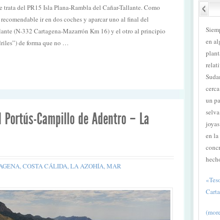
 se trata del PR15 Isla Plana-Rambla del Cañar-Tallante. Como
s recomendable ir en dos coches y aparcar uno al final del
Siemp
llante (N-332 Cartagena-Mazarrón Km 16) y el otro al principio
en al
riles”) de forma que no …
plant
relat
Suda
cerca
un pa
selva
l Portús-Campillo de Adentro – La
joyas
en la
concr
hech
AGENA
,
COSTA CÁLIDA
,
LA AZOHÍA
,
MAR
«Teso
Cart
(more 