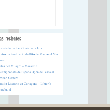
as recientes
asterio de San Ginés de la Jara
ntroduciendo el Caballito de Mar en el Mar
nor
stas del Milagro – Mazarrón
 Campeonato de España Open de Pesca al
rricán Costero
atón Literaria en Cartagena – Librería
arabajal