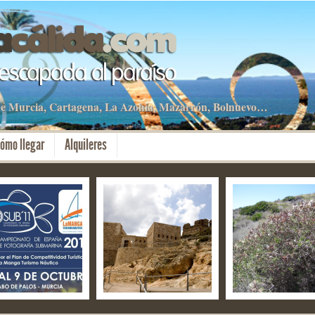
 de Murcia, Cartagena, La Azohía, Mazarrón, Bolnuevo…
ómo llegar
Alquileres
OSUB – La Manga
El fuerte de Navidad –
Tesoros botánicos
Mar Menor y Cabo
Aniversario de
La Azohía y Carta
alos
Cartagena Puerto de
Culturas
ct 2019
28 Sep 2019
11 Sep 2019
omment
No Comment
2 Comments
partamentos
By apartamentos
By apartamentos