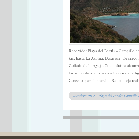
Recorrido: Playa del Portús – Campillo d
km. hasta La Azohía. Duración: De cinco 
Collado de la Aguja. Cota mínima alcanzad
las zonas de acantilados y tramos de la Ag
Consejos para la marcha: Se aconseja reali
«Sendero PR 9 – Playa del Portús-Campillo 