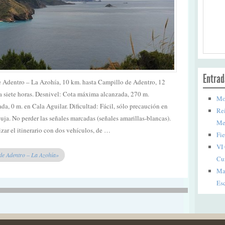
Entrad
e Adentro – La Azohía, 10 km. hasta Campillo de Adentro, 12
a siete horas. Desnivel: Cota máxima alcanzada, 270 m.
Mon
a, 0 m. en Cala Aguilar. Dificultad: Fácil, sólo precaución en
Rei
uja. No perder las señales marcadas (señales amarillas-blancas).
Me
zar el itinerario con dos vehículos, de …
Fie
VI
de Adentro – La Azohía»
Cu
Mar
Esc