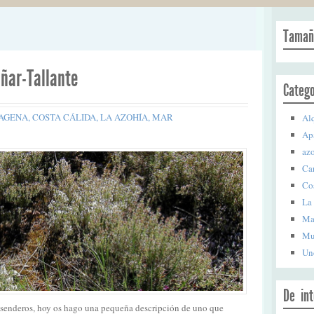
Tamañ
ñar-Tallante
Catego
AGENA
,
COSTA CÁLIDA
,
LA AZOHÍA
,
MAR
Alq
Ap
az
Ca
Co
La
Ma
Mu
Un
De int
 senderos, hoy os hago una pequeña descripción de uno que