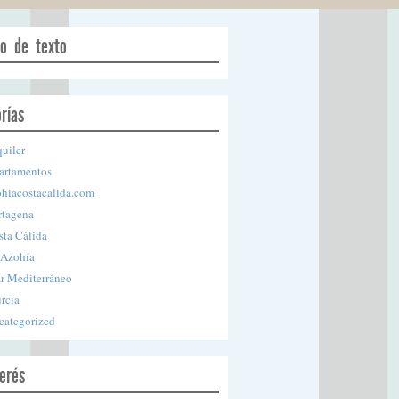
o de texto
rías
uiler
artamentos
ohiacostacalida.com
rtagena
sta Cálida
 Azohía
r Mediterráneo
rcia
categorized
erés