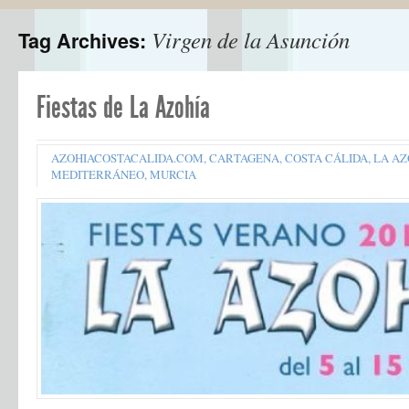
Virgen de la Asunción
Tag Archives:
Fiestas de La Azohía
AZOHIACOSTACALIDA.COM
,
CARTAGENA
,
COSTA CÁLIDA
,
LA AZ
MEDITERRÁNEO
,
MURCIA