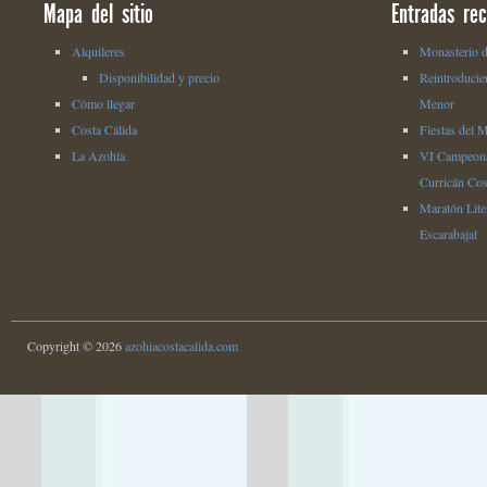
Mapa del sitio
Entradas rec
Alquileres
Monasterio d
Disponibilidad y precio
Reintroducie
Cómo llegar
Menor
Costa Cálida
Fiestas del 
La Azohía
VI Campeona
Curricán Cos
Maratón Liter
Escarabajal
Copyright © 2026
azohiacostacalida.com