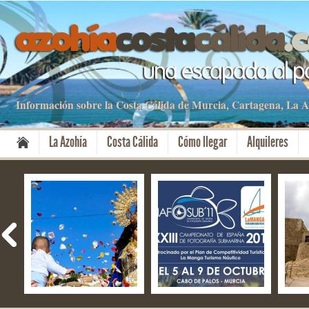
Información sobre la Costa Cálida de Murcia, Cartagena, La
La Azohía
Costa Cálida
Cómo llegar
Alquileres
Fiestas del Milagro –
NAFOSUB – La Manga
El f
Mazarrón
del Mar Menor y Cabo
Aniv
de Palos
Cart
Cult
08 Nov 2019
13 Oct 2019
28 S
No Comment
No Comment
No 
By apartamentos
By apartamentos
By a